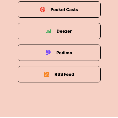
00:02:28: Ich weiß, ich rede grade so in Rezeln
Pocket Casts
Die begegnet mich hier überall.
00:02:34: Okay Du merkst schon, das wird eine
kleine Folge, wo du mal wieder so ein bisschen
Deezer
00:02:37: ... Rätseln.
00:02:39: Nein, Notizblock grausholen musst
Podimo
und etwas rätselmust?
00:02:41: Ja!
RSS Feed
00:02:42: Es fängt jetzt direkt an mit der Person
um die es geht.
00:02:45: Aber keine Sorge, wir lösen das alles
gleich auf.
00:02:47: vor gibt's nur noch mein zu dumm