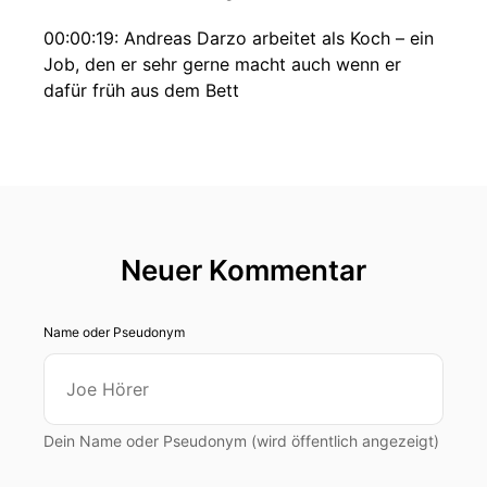
00:00:19: Andreas Darzo arbeitet als Koch – ein
Job, den er sehr gerne macht auch wenn er
dafür früh aus dem Bett
00:00:26: muss.
00:00:27: Die Arbeit gibt Andreas Daso wieder
ein Gefühl von Normalität, obwohl an seinem
Leben eigentlich gar nichts mehr normal ist.
Neuer Kommentar
00:00:38: Seit sechzehn Jahren gibt es für
Andreas Dazo keine Freiheit.
Name oder Pseudonym
00:00:43: Er wurde Zwei-Tausend-Szenen für
den Doppelmord an dem Ehepaar Toll und dem
versuchten Mord an ihrer Tochter verhaftet und
anschließend verurteilt.
Dein Name oder Pseudonym (wird öffentlich angezeigt)
00:00:52: Seitdem hat sich die Welt außerhalb