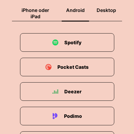
00:01:59: Es ist sehr selten, aber es passiert.
iPhone oder
Android
Desktop
iPad
00:02:01: Du stehst aber vor der offenen Tür.
00:02:04: Also sprich du bist eigentlich gewohnt
dass jemand vor dir die Tür aufmacht?
Spotify
00:02:08: Du gehst durch eine Tür zugemacht
und einfach rauszugehen die Tür auszumachen
und zuzumachten also diese Selbstständigkeit
Pocket Casts
ohne dass irgendjemand mir im Schlüssel da ist
wo dann der Schlüssel so raschelt.
Deezer
00:02:24: das macht schon ein bisschen was
aus.
00:02:27: Vor seiner Verhaftung lebte Andreas
Podimo
Daso mit seiner Familie in der hessischen
Kleinstadt Babenhausen.