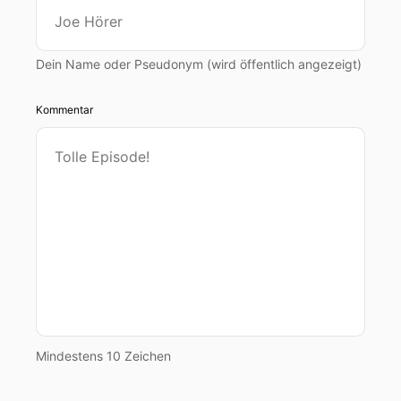
00:01:03: Aber ich bin quasi so nah dran an
Nordkorea wie möglich!
Dein Name oder Pseudonym (wird öffentlich angezeigt)
00:01:08: Ich nehme diese Folge nämlich am der
nordkoreanischen Grenze auf.
Kommentar
00:01:13: Ich bin zwar noch auf
südkoreanischem Boden deswegen weißt du
auch wo ich bin weil ich mache ein Südkoreas
Roadtrip aber ich bin für diese Folge auf eine
Art an diesen Ort gefahren, um zumindest das
von Nordkorea zu sehen was ich von hier aus
sehen kann.
00:01:29: Ich erzähle euch später mehr!
00:01:30: Es gibt auch einen Grund natürlich, es
Mindestens 10 Zeichen
hängt nämlich mit dem Fall in dieser Folge
zusammen.