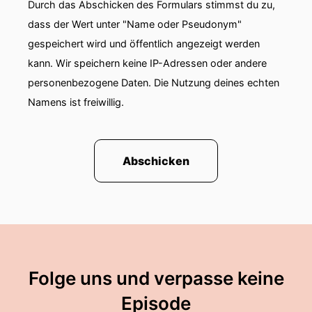
Durch das Abschicken des Formulars stimmst du zu,
00:01:34: Ich bin dann so einem Grenzhotel also
dass der Wert unter "Name oder Pseudonym"
man kann ja quasi von Südkorea, der
gespeichert wird und öffentlich angezeigt werden
Hauptstadt Seoul aus hochfahren und ist dann
kann. Wir speichern keine IP-Adressen oder andere
schon ein paar Stunden an den
personenbezogene Daten. Die Nutzung deines echten
nordkoreanischen Grenzen.
Namens ist freiwillig.
00:01:45: haben wir jetzt gemacht?
00:01:46: Ja und warum ich euch das hier
Abschicken
gerade erzähle?
00:01:49: Das erfahrt ihr später
00:01:51: Hat wahrscheinlich etwas mit dem Falt
zu tun oder
00:01:54: Ja, sonst wäre es auch ein bisschen
Folge uns und verpasse keine
random.
Episode