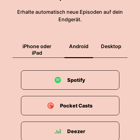
00:01:55: Ein
Erhalte automatisch neue Episoden auf dein
00:01:57: bisschen?
Endgerät.
00:01:58: Jedes
00:01:58: hat tatsächlich was mit dem Fall zu
iPhone oder
Android
Desktop
tun.
iPad
00:02:00: ich hatte schon länger geplant nach
Südkorea zu reisen.
Spotify
00:02:03: Ich wusste aber noch nicht ob ich
wirklich an die nordkoreanische Grenze fahren
will weil eigentlich hatten wir eine andere Route
Pocket Casts
geplant.
00:02:09: Aber dann habe ich mich so sehr in
Deezer
diesem Fall eingearbeitet dass sich da immer
mehr Interesse dran entwickelt haben und dazu