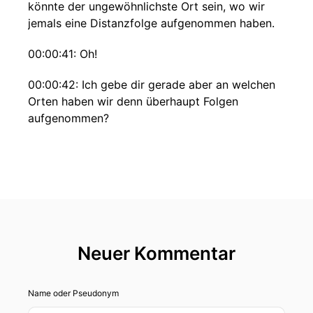
könnte der ungewöhnlichste Ort sein, wo wir
jemals eine Distanzfolge aufgenommen haben.
00:00:41: Oh!
00:00:42: Ich gebe dir gerade aber an welchen
Orten haben wir denn überhaupt Folgen
aufgenommen?
00:00:46: Naja in Amerika, in Griechenland
waren wir auch schon mal für ne Folge.
00:00:51: mehr fällt mir grade nicht ein Aber...ich
weiß natürlich wo du bist und das ist schon ...ein
sehr spannender Ort.
Neuer Kommentar
00:00:58: Ja Leute, ich glaube niemals von euch
würde es wahrscheinlich gerade raten wenn
man einfach irgendwas gessen könnte.
Name oder Pseudonym