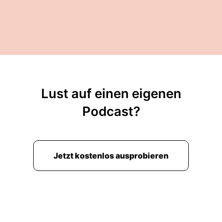
00:03:11: Ich weiß, du wirst mir noch so viel
mehr erzählen und ich weiß gar nicht, ob ich
genug Worte für diese Folge haben werde.
00:03:16: Aber trotzdem bin ich jetzt schon zu
Beginne sprachlos weil wenn es jemals dazu
kommt ... Nee, ich geh auf die Barrikaden kann
ich jetzt mal ankündigen?
Lust auf einen eigenen
00:03:23: Ja
Podcast?
00:03:23: also es wird ein Thema sein das
ziemlich wahrscheinlich dieses Jahr wieder
besprochen werden wird.
Jetzt kostenlos ausprobieren
00:03:29: Also Josef Fritzel schreibt ja selber
dass er hoffentlich auch in den nächsten Jahren
wieder freikommt und deswegen schauen wir
uns heute diesen Fall nochmal Ganz genau an
und schauen uns auch ganz genau an, was