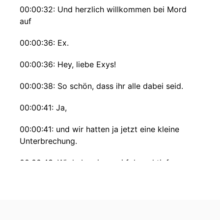
00:00:32: Und herzlich willkommen bei Mord
auf
00:00:36: Ex.
00:00:36: Hey, liebe Exys!
00:00:38: So schön, dass ihr alle dabei seid.
00:00:41: Ja,
00:00:41: und wir hatten ja jetzt eine kleine
Unterbrechung.
00:00:43: Wir haben ja zwei folgend tiefe
Spuren rausgebracht.
00:00:46: Und ich bin jetzt wieder ganz hyped
tatsächlich auf so eine richtige klassische Mord
auf Ex-Folge, weil ich bin auch durch mit den