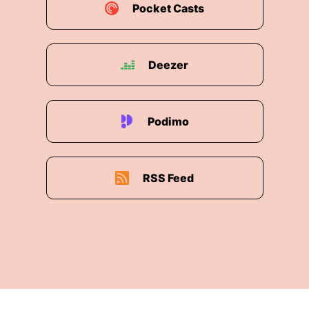
Pocket Casts
00:02:13: Damit macht ihr euch so ein Tässchen
Expresso und trinkt dann euren ersten Kaffee,
während ihr die neue Folge Mord of Ex hört.
Deezer
00:02:21: Es macht doch einfach alles Sinn.
00:02:24: Das ist das Getränk für den Mord of
Podimo
Ex Podcast Club, für den Monday Morning
Podcast Club.
00:02:29: Und ja, du hast es ja gerade schon
RSS Feed
erwähnt.
00:02:32: Und es war total wichtig, wenn wir
mit Mord of Ex irgendwie ein eigenes Produkt
auf dem Markt bringen, dass wir das auch von
vorne bis hinten begleiten.
00:02:42: Deswegen haben wir uns alles